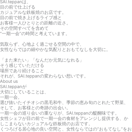
SAI.teppanは、
目の前で仕上げる
カジュアルな鉄板焼のお店です。
目の前で焼き上げるライブ感と
お客様一人ひとりとの距離の近さ。
その空間すべてを含めて
“一期一会”の時間と考えています。
気取らず、心地よく過ごせる空間の中で、
女性ならではの細やかな気配りとおもてなしを大切に。
「また来たい」「なんだか元気になれる」
そう感じていただける
場所であり続けること
それが、SAI.teppanの変わらない想いです。
About us
SAI.teppanが
大切にしていることは、
一期一会。
選び抜いたイチオシの黒毛和牛、季節の恵み旬のとれたて野菜、
そして、お客様との奇跡の出会い。
一期一会の巡り会いの重なりが、SAI.teppanの醍醐味です。
女性シェフが目の前で一期一会の食材をアレンジし提供する、か
しこまらないカジュアルな鉄板焼のお店です。
くつろげる居心地の良い空間と、女性ならではの“おもてなし”をお