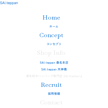
内
SAI.teppan
容
を
Home
ス
キ
ホーム
ッ
Concept
プ
コンセプト
Shop Info
SAI.teppan 桑名本店
SAI.teppan 天神橋
黒毛和牛ハンバーグ専門店 SAI.Hamburg
Recruit
採用情報
Contact