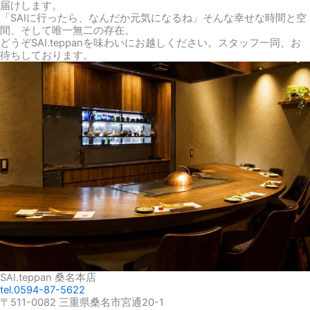
届けします。
「SAIに行ったら、なんだか元気になるね」そんな幸せな時間と空
間、そして唯一無二の存在。
どうぞSAI.teppanを味わいにお越しください。スタッフ一同、お
待ちしております。
SAI.teppan 桑名本店
tel.0594-87-5622
〒511-0082 三重県桑名市宮通20-1