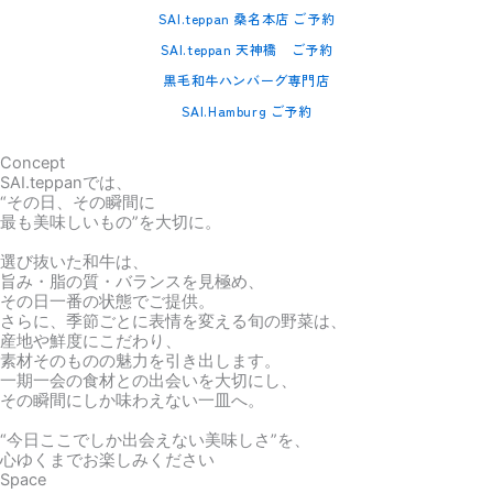
SAI.teppan 桑名本店 ご予約
SAI.teppan 天神橋 ご予約
黒毛和牛ハンバーグ専門店
SAI.Hamburg ご予約
Concept
SAI.teppanでは、
“その日、その瞬間に
最も美味しいもの”を大切に。
選び抜いた和牛は、
旨み・脂の質・バランスを見極め、
その日一番の状態でご提供。
さらに、季節ごとに表情を変える旬の野菜は、
産地や鮮度にこだわり、
素材そのものの魅力を引き出します。
一期一会の食材との出会いを大切にし、
その瞬間にしか味わえない一皿へ。
“今日ここでしか出会えない美味しさ”を、
心ゆくまでお楽しみください
Space